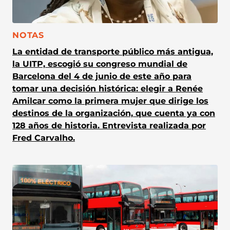
CATEGORÍA:
NOTAS
La entidad de transporte público más antigua,
la UITP, escogió su congreso mundial de
Barcelona del 4 de junio de este año para
tomar una decisión histórica: elegir a Renée
Amilcar como la primera mujer que dirige los
destinos de la organización, que cuenta ya con
128 años de historia. Entrevista realizada por
Fred Carvalho.