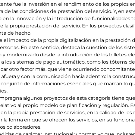
ante fue la inversión en el rendimiento de los propios 
a de las condiciones de prestación del servicio. Y, en est
o en la innovación y la introducción de funcionalidades 
e la propia prestación del servicio. En los proyectos cla
nta de hecho.
el impacto de la propia digitalización en la prestación d
 personas. En este sentido, destaca la cuestión de los si
 y modernizado desde la introducción de los billetes ele
o a los sistemas de pago automático, como los tótems de
acar otro factor más, que viene ocurriendo concomitant
afuera y con la comunicación hacia adentro: la construc
 conjunto de informaciones esenciales que marcan lo qu
ios.
impregna algunos proyectos de esta categoría tiene qu
lativo al propio modelo de planificación y regulación. E
 en la propia prestación de servicios, en la calidad de lo
 la forma en que se ofrecen los servicios, en su funcion
los colaboradores.
didas de carácter institucional y normativo que incluyen