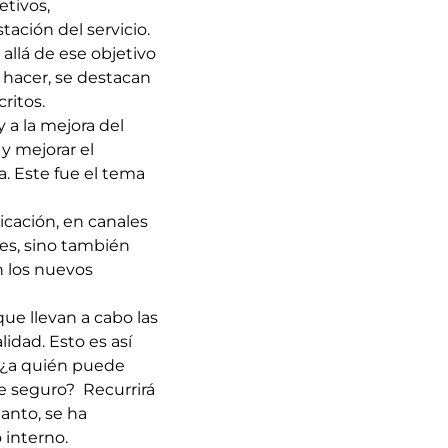
etivos,
ación del servicio.
allá de ese objetivo
n hacer, se destacan
ritos.
y a la mejora del
 y mejorar el
. Este fue el tema
cación, en canales
des, sino también
n los nuevos
que llevan a cabo las
idad. Esto es así
, ¿a quién puede
se seguro? Recurrirá
tanto, se ha
 interno.