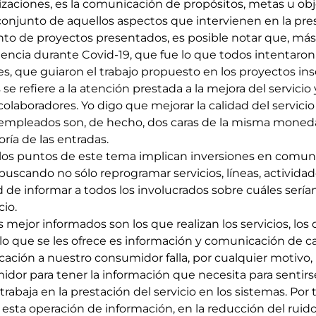
izaciones, es la comunicación de propósitos, metas u obj
njunto de aquellos aspectos que intervienen en la prest
nto de proyectos presentados, es posible notar que, más 
stencia durante Covid-19, que fue lo que todos intentaro
s, que guiaron el trabajo propuesto en los proyectos insc
e refiere a la atención prestada a la mejora del servicio 
olaboradores. Yo digo que mejorar la calidad del servicio
empleados son, de hecho, dos caras de la misma moneda
ría de las entradas.
os puntos de este tema implican inversiones en comuni
 buscando no sólo reprogramar servicios, líneas, activida
d de informar a todos los involucrados sobre cuáles sería
io.
 mejor informados son los que realizan los servicios, los 
 lo que se les ofrece es información y comunicación de cal
cación a nuestro consumidor falla, por cualquier motivo
midor para tener la información que necesita para sentir
trabaja en la prestación del servicio en los sistemas. Por 
esta operación de información, en la reducción del ruido