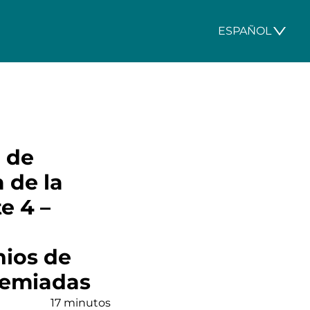
ESPAÑOL
a de
 de la
e 4 –
nios de
remiadas
17 minutos