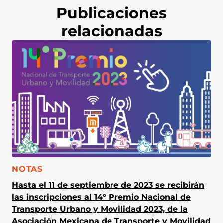
Publicaciones
relacionadas
CATEGORÍA:
NOTAS
Hasta el 11 de septiembre de 2023 se recibirán
las inscripciones al 14° Premio Nacional de
Transporte Urbano y Movilidad 2023, de la
Asociación Mexicana de Transporte y Movilidad