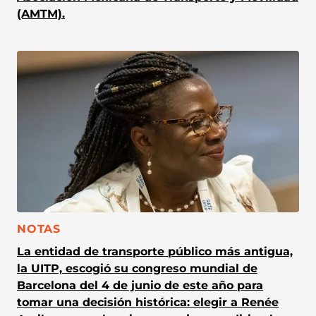
(AMTM).
CATEGORÍA:
NOTAS
La entidad de transporte público más antigua,
la UITP, escogió su congreso mundial de
Barcelona del 4 de junio de este año para
tomar una decisión histórica: elegir a Renée