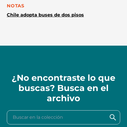
CATEGORÍA:
NOTAS
Chile adopta buses de dos pisos
¿No encontraste lo que
buscas? Busca en el
archivo
Buscar en la colección