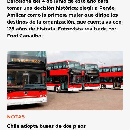
Barcelona del 4 de junio de este año para
tomar una decisión histórica: elegir a Renée
Amilcar como la primera mujer que dirige los
destinos de la organización, que cuenta ya con
128 años de historia. Entrevista realizada por
Fred Carvalho.
CATEGORÍA:
NOTAS
Chile adopta buses de dos pisos