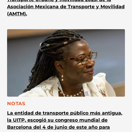
Asociación Mexicana de Transporte y Movilidad
(AMTM).
CATEGORÍA:
NOTAS
La entidad de transporte público más antigua,
la UITP, escogió su congreso mundial de
Barcelona del 4 de junio de este año para