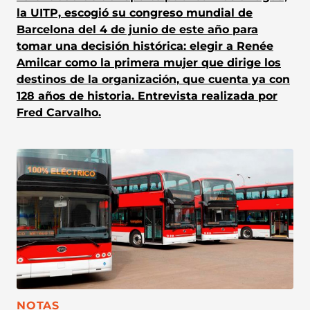
la UITP, escogió su congreso mundial de
Barcelona del 4 de junio de este año para
tomar una decisión histórica: elegir a Renée
Amilcar como la primera mujer que dirige los
destinos de la organización, que cuenta ya con
128 años de historia. Entrevista realizada por
Fred Carvalho.
CATEGORÍA:
NOTAS