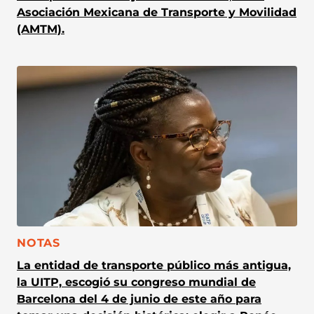
Asociación Mexicana de Transporte y Movilidad
(AMTM).
CATEGORÍA:
NOTAS
La entidad de transporte público más antigua,
la UITP, escogió su congreso mundial de
Barcelona del 4 de junio de este año para