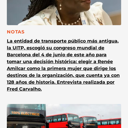
CATEGORÍA:
NOTAS
La entidad de transporte público más antigua,
la UITP, escogió su congreso mundial de
Barcelona del 4 de junio de este año para
tomar una decisión histórica: elegir a Renée
Amilcar como la primera mujer que dirige los
destinos de la organización, que cuenta ya con
128 años de historia. Entrevista realizada por
Fred Carvalho.