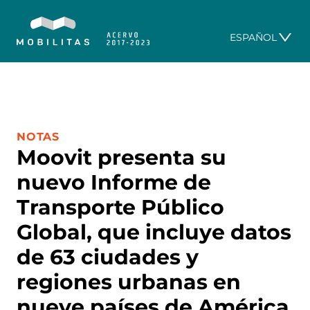
ESPAÑOL
CATEGORÍA:
NOTAS
Moovit presenta su
nuevo Informe de
Transporte Público
Global, que incluye datos
de 63 ciudades y
regiones urbanas en
nueve países de América