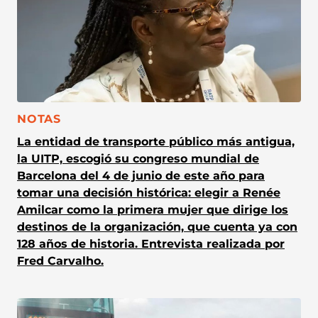
CATEGORÍA:
NOTAS
La entidad de transporte público más antigua,
la UITP, escogió su congreso mundial de
Barcelona del 4 de junio de este año para
tomar una decisión histórica: elegir a Renée
Amilcar como la primera mujer que dirige los
destinos de la organización, que cuenta ya con
128 años de historia. Entrevista realizada por
Fred Carvalho.