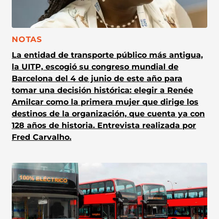
CATEGORÍA:
NOTAS
La entidad de transporte público más antigua,
la UITP, escogió su congreso mundial de
Barcelona del 4 de junio de este año para
tomar una decisión histórica: elegir a Renée
Amilcar como la primera mujer que dirige los
destinos de la organización, que cuenta ya con
128 años de historia. Entrevista realizada por
Fred Carvalho.