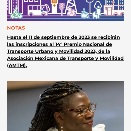
CATEGORÍA:
NOTAS
Hasta el 11 de septiembre de 2023 se recibirán
las inscripciones al 14° Premio Nacional de
Transporte Urbano y Movilidad 2023, de la
Asociación Mexicana de Transporte y Movilidad
(AMTM).