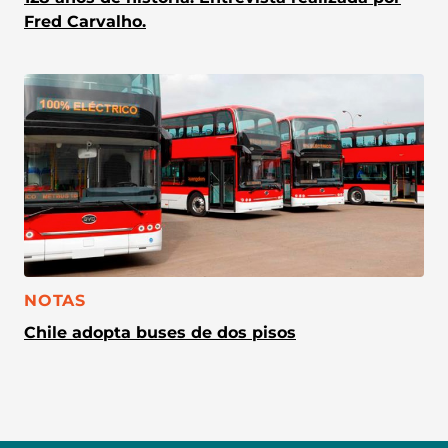
Fred Carvalho.
CATEGORÍA:
NOTAS
Chile adopta buses de dos pisos