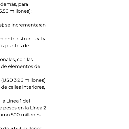
 además, para
.56 millones);
s); se incrementaran
miento estructural y
sos puntos de
onales, con las
ra de elementos de
 (USD 3.96 millones)
e calles interiores,
la Línea 1 del
 pesos en la Línea 2
 como 500 millones
 de 413.3 millones