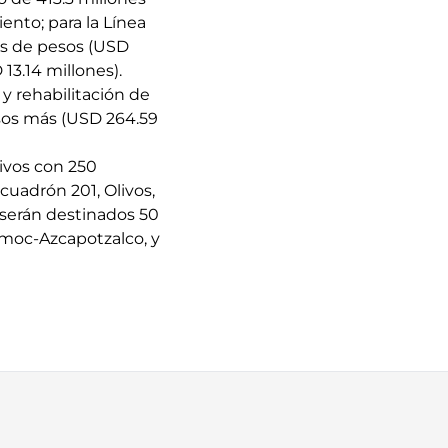
ento; para la Línea
nes de pesos (USD
13.14 millones).
y rehabilitación de
esos más (USD 264.59
tivos con 250
cuadrón 201, Olivos,
 serán destinados 50
émoc-Azcapotzalco, y