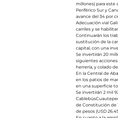
millones) para este 
Periférico Sur y Ca
avance del 34 por ci
Adecuación vial Gali
carriles y se habilit
Continuarán los tra
sustitución de la ca
capital, con una inv
Se invertirán 20 mil
siguientes acciones
herrería, y colado d
En la Central de Ab
en los patios de man
en una superficie t
Se invertirán 2 mil 
CablebúsCuautepec-I
de Constitución de 
de pesos (USD 26.45
En cuanto a la ampl