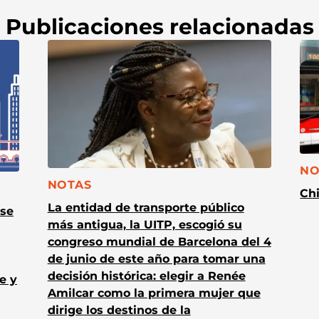
Publicaciones relacionadas
CA
NO
CATEGORÍA:
NOTAS
Chi
La entidad de transporte público
 se
más antigua, la UITP, escogió su
congreso mundial de Barcelona del 4
de junio de este año para tomar una
decisión histórica: elegir a Renée
e y
Amilcar como la primera mujer que
dirige los destinos de la