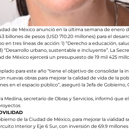
iudad de México anunció en la última semana de enero d
43 billones de pesos (USD 710.20 millones) para el desarr
bo en tres líneas de acción: 1) “Derecho a educación, salud
3) “Desarrollo urbano, sustentable e incluyente”. La Secre
dad de México ejercerá un presupuesto de 19 mil 425 mil
ado para este año “tiene el objetivo de consolidar la in
con nuevas obras para mejorar la calidad de vida de la p
ones en el espacio público”, aseguró la Jefa de Gobierno
a Medina, secretario de Obras y Servicios, informó que e
royectos
OVILIDAD
bierno de la Ciudad de México, para mejorar la vialidad 
ircuito Interior y Eje 6 Sur, con inversión de 69.9 millon