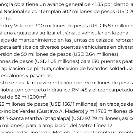
año; la obra tiene un avance general de 41.35 por ciento;
nal Nacional se contemplan 502 millones de pesos (USD 26
ento.
ndo y Villa con 300 millones de pesos (USD 15.87 millone
ará una aguja para agilizar el tránsito vehicular en la zona
bajos de mantenimiento en las juntas de calzada, reforza
rpeta asfáltica de diversos puentes vehiculares en diver
ersión de 50 millones de pesos (USD 2.64 millones)
lones de pesos (USD 1.05 millones) para 130 puentes peat
: aplicación de pintura, colocación de bolardos, soldadu
e escalones y pasarelas.
asto se hará la repavimentación con 75 millones de pesos
iobra con concreto hidráulico RM-45 y el reencarpetado d
2
otal de 82 mil 200m
.
925 millones de pesos (USD 156.11 millones) en trabajos de 
ndios Verdes (Gustavo A. Madero) y mil 763 millones de
1917-Santa Martha (Iztapalapa) (USD 93.29 millones), así
 millones) para la ampliación del Metro Línea 12
iación de las líneas del Metrobús se contempla un monto