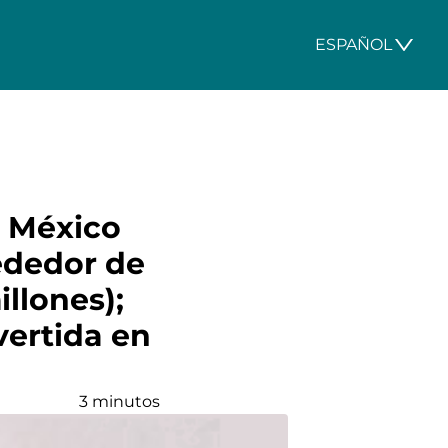
ESPAÑOL
e México
ededor de
llones);
vertida en
3 minutos