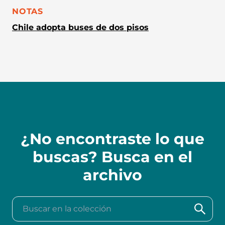
CATEGORÍA:
NOTAS
Chile adopta buses de dos pisos
¿No encontraste lo que
buscas? Busca en el
archivo
Buscar en la colección