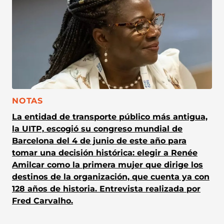
CATEGORÍA:
NOTAS
La entidad de transporte público más antigua,
la UITP, escogió su congreso mundial de
Barcelona del 4 de junio de este año para
tomar una decisión histórica: elegir a Renée
Amilcar como la primera mujer que dirige los
destinos de la organización, que cuenta ya con
128 años de historia. Entrevista realizada por
Fred Carvalho.