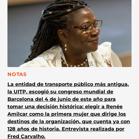
CATEGORÍA:
NOTAS
La entidad de transporte público más antigua,
la UITP, escogió su congreso mundial de
Barcelona del 4 de junio de este año para
tomar una decisión histórica: elegir a Renée
Amilcar como la primera mujer que dirige los
destinos de la organización, que cuenta ya con
128 años de historia. Entrevista realizada por
Fred Carvalho.