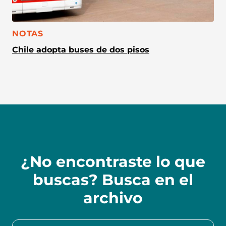
CATEGORÍA:
NOTAS
Chile adopta buses de dos pisos
¿No encontraste lo que
buscas? Busca en el
archivo
Buscar en la colección