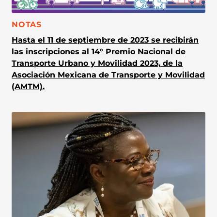
CATEGORÍA:
NOTAS
Hasta el 11 de septiembre de 2023 se recibirán
las inscripciones al 14° Premio Nacional de
Transporte Urbano y Movilidad 2023, de la
Asociación Mexicana de Transporte y Movilidad
(AMTM).