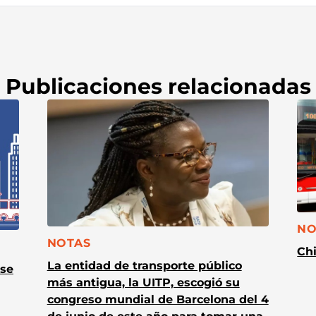
Publicaciones relacionadas
CA
NO
CATEGORÍA:
NOTAS
Chi
La entidad de transporte público
 se
más antigua, la UITP, escogió su
congreso mundial de Barcelona del 4