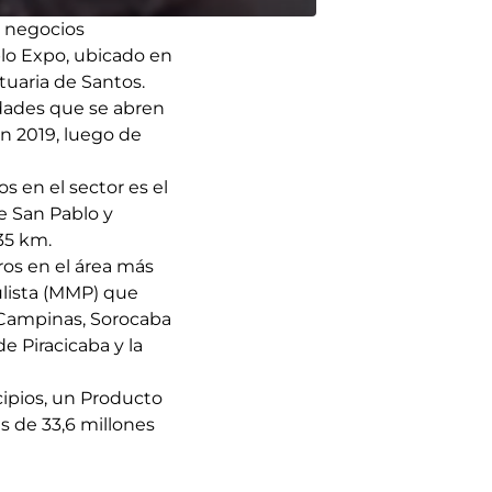
e negocios
blo Expo, ubicado en
tuaria de Santos.
lidades que se abren
en 2019, luego de
 en el sector es el
de San Pablo y
35 km.
ros en el área más
ulista (MMP) que
, Campinas, Sorocaba
e Piracicaba y la
cipios, un Producto
s de 33,6 millones