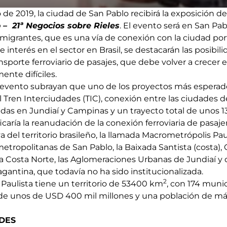
o de 2019, la ciudad de San Pablo recibirá la exposición d
 – 21ª Negocios sobre Rieles
. El evento será en San Pa
Inmigrantes, que es una vía de conexión con la ciudad por
 interés en el sector en Brasil, se destacarán las posibi
ansporte ferroviario de pasajes, que debe volver a crecer 
ente difíciles.
evento subrayan que uno de los proyectos más esperados
el Tren Interciudades (TIC), conexión entre las ciudades 
das en Jundiaí y Campinas y un trayecto total de unos 1
icaría la reanudación de la conexión ferroviaria de pasaje
a del territorio brasileño, la llamada Macrometrópolis Pa
metropolitanas de San Pablo, la Baixada Santista (costa)
 la Costa Norte, las Aglomeraciones Urbanas de Jundiaí y d
gantina, que todavía no ha sido institucionalizada.
2
Paulista tiene un territorio de 53400 km
, con 174 muni
) de unos de USD 400 mil millones y una población de má
DES