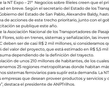
e la NT Expo – 21ª Negocios sobre Rieles creen que el pr
ad en breve. Según el secretario del Estado de los Trans
Gobierno del Estado de San Pablo, Alexandre Baldy, hasta
de acciones de este trecho prioritario, junto con el gob
icitación se publique este año.
e la Asociación Nacional de los Transportadores de Pasaj
t Flores, solo en trenes, sistemas y señalización, las inve
C deben ser de casi R$ 2 mil millones, si consideramos q
 del valor del proyecto, que está estimado en R$ 5,5 mil
suma dependiendo de la definición del trayecto.
blación de unos 210 millones de habitantes, de los cuales
tenemos 25 regiones metropolitanas donde habitan más
os sistemas ferroviarios para suplir esta demanda. La NT
s empresas que desean proveer productos y servicios y 
”, destaca el presidente de ANPTrilhos.