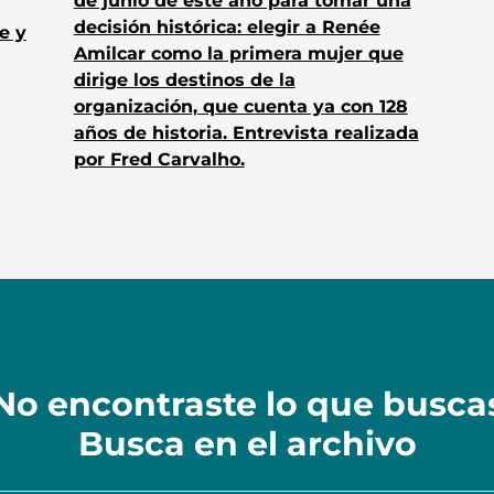
de junio de este año para tomar una
decisión histórica: elegir a Renée
e y
Amilcar como la primera mujer que
dirige los destinos de la
organización, que cuenta ya con 128
años de historia. Entrevista realizada
por Fred Carvalho.
No encontraste lo que busca
Busca en el archivo