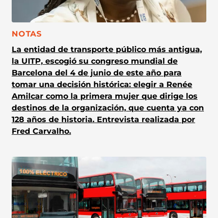
CATEGORÍA:
NOTAS
La entidad de transporte público más antigua,
la UITP, escogió su congreso mundial de
Barcelona del 4 de junio de este año para
tomar una decisión histórica: elegir a Renée
Amilcar como la primera mujer que dirige los
destinos de la organización, que cuenta ya con
128 años de historia. Entrevista realizada por
Fred Carvalho.