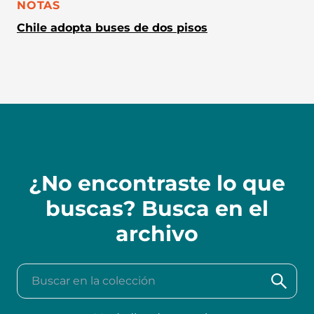
CATEGORÍA:
NOTAS
Chile adopta buses de dos pisos
¿No encontraste lo que
buscas? Busca en el
archivo
Buscar en la colección