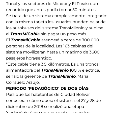
Tunal y los sectores de Mirador y El Paraíso, un
recorrido que antes podía tomar 50 minutos.
Se trata de un sistema completamente integrado:
con la misma tarjeta los usuarios pueden bajar de
los autobuses del sistema TransMilenio y subirse
al
TransMiCabl
e sin pagar un peso más.
El
TransMiCable
atenderá a cerca de 700 000
personas de la localidad. Las 163 cabinas del
sistema movilizarán hasta un máximo de 3600
pasajeros hora/sentido.
“Este cable tiene 3,5 kilómetros. Es una troncal
alimentadora del
TransMilenio
100 % eléctrica,
señaló la gerente de
TransMilenio
, María
Consuelo Araújo.
PERIODO ‘PEDAGÓGICO’ DE DOS DÍAS
Para que los habitantes de Ciudad Bolívar
conocieran cómo opera el sistema, el 27 y 28 de
diciembre de 2018 se realizó una etapa
‘pedagógica’ con entrada gratuita para los