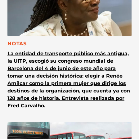
CATEGORÍA:
NOTAS
La entidad de transporte público más antigua,
la UITP, escogió su congreso mundial de
Barcelona del 4 de junio de este año para
tomar una decisión histórica: elegir a Renée
Amilcar como la primera mujer que dirige los
destinos de la organización, que cuenta ya con
128 años de historia. Entrevista realizada por
Fred Carvalho.