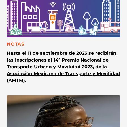
CATEGORÍA:
NOTAS
Hasta el 11 de septiembre de 2023 se recibirán
las inscripciones al 14° Premio Nacional de
Transporte Urbano y Movilidad 2023, de la
Asociación Mexicana de Transporte y Movilidad
(AMTM).