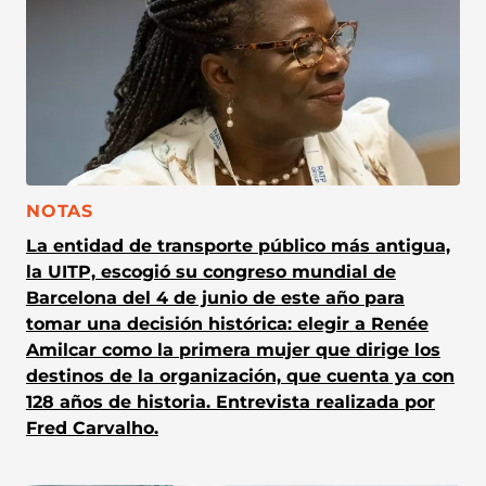
CATEGORÍA:
NOTAS
La entidad de transporte público más antigua,
la UITP, escogió su congreso mundial de
Barcelona del 4 de junio de este año para
tomar una decisión histórica: elegir a Renée
Amilcar como la primera mujer que dirige los
destinos de la organización, que cuenta ya con
128 años de historia. Entrevista realizada por
Fred Carvalho.