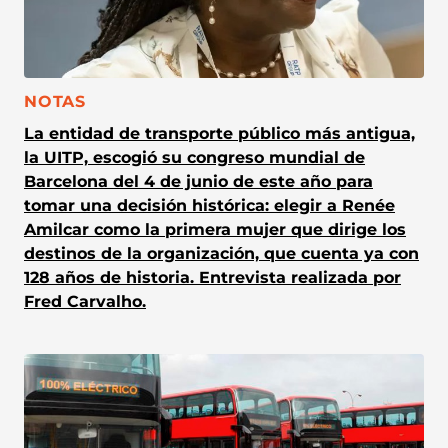
CATEGORÍA:
NOTAS
La entidad de transporte público más antigua,
la UITP, escogió su congreso mundial de
Barcelona del 4 de junio de este año para
tomar una decisión histórica: elegir a Renée
Amilcar como la primera mujer que dirige los
destinos de la organización, que cuenta ya con
128 años de historia. Entrevista realizada por
Fred Carvalho.