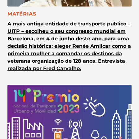
CATEGORIA:
MATÉRIAS
A mais antiga entidade de transporte público –
UITP – escolheu o seu congresso mundial em
Barcelona, em 4 de junho deste ano, para uma
decisão histórica: eleger Renée Amilcar como a
primeira mulher a comandar os destinos da
veterana organização de 128 anos. Entrevista
realizada por Fred Carvalho.