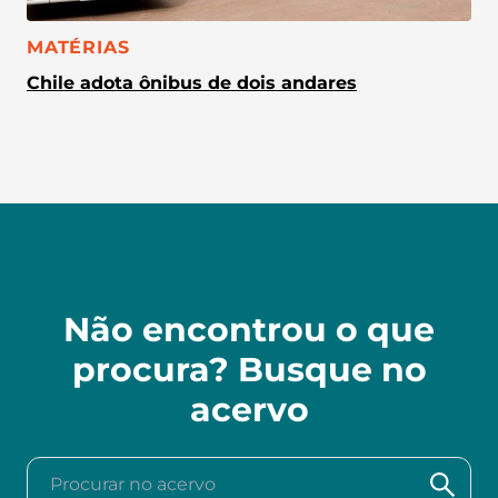
CATEGORIA:
MATÉRIAS
Chile adota ônibus de dois andares
Não encontrou o que
procura? Busque no
acervo
Procurar no acervo