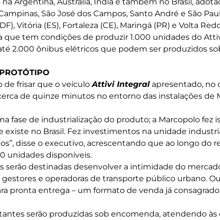
 na Argentina, Austrália, Índia e também no Brasil, adot
, Campinas, São José dos Campos, Santo André e São P
(DF), Vitória (ES), Fortaleza (CE), Maringá (PR) e Volta Red
 que tem condições de produzir 1.000 unidades do Attivi
té 2.000 ônibus elétricos que podem ser produzidos so
 PROTÓTIPO
 de frisar que o veículo
Attivi Integral
apresentado, no q
cerca de quinze minutos no entorno das instalações de
a fase de industrialização do produto; a Marcopolo fez 
 existe no Brasil. Fez investimentos na unidade industrial
os”, disse o executivo, acrescentando que ao longo do r
0 unidades disponíveis.
s serão destinadas desenvolver a intimidade do mercad
os gestores e operadoras de transporte público urbano. O
ara pronta entrega – um formato de venda já consagrado
stantes serão produzidas sob encomenda, atendendo às 