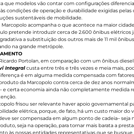
ifica que modelos vão contar com configurações diferenci
às condições de operação e durabilidade exigidas pelas c
uções sustentáveis de mobilidade.
 Marcopolo acompanha o que acontece na maior cidade d
ulo pretende introduzir cerca de 2.600 ônibus elétricos 
radativa a substituição dos outros mais de 11 mil ônibus
lando na grande metrópole.
CIAMENTO
icardo Portolan, em comparação com um ônibus diesel 
vi Integral
custa entre três e três vezes e meia mais, p
 diferença é em alguma medida compensada com fatores
 o produto da Marcopolo contra cerca de dez anos norma
l – e certa economia ainda não completamente medida r
tenção.
opolo frisou ser relevante haver apoio governamental par
lidade elétrica, porque, de fato, há um custo maior do ve
 deve ser compensada em algum ponto de cadeia– seja na
duto, seja na operação, para tornar mais barata a presta
unto às nossas entidades representativas que se busqu