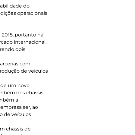
iabilidade do
ndições operacionais
2018, portanto há
ado internacional,
rrendo dois
arcerias com
produção de veículos
l de um novo
ambém dos chassis.
também a
 empresa ser, ao
o de veículos
em chassis de