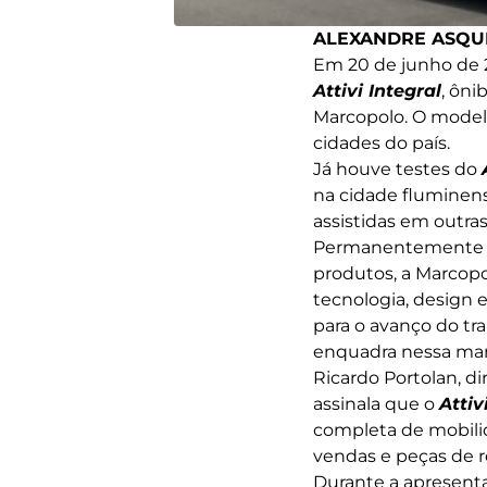
ALEXANDRE ASQUI
Em 20 de junho de 20
Attivi Integral
, ôni
Marcopolo. O model
cidades do país.
Já houve testes do
na cidade fluminens
assistidas em outras 
Permanentemente a
produtos, a Marcop
tecnologia, design 
para o avanço do tr
enquadra nessa man
Ricardo Portolan, d
assinala que o
Attiv
completa de mobilid
vendas e peças de r
Durante a apresent