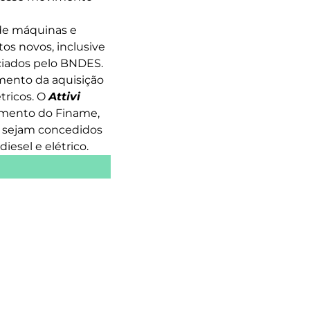
de máquinas e
os novos, inclusive
nciados pelo BNDES.
amento da aquisição
tricos. O
Attivi
iamento do Finame,
s sejam concedidos
iesel e elétrico.