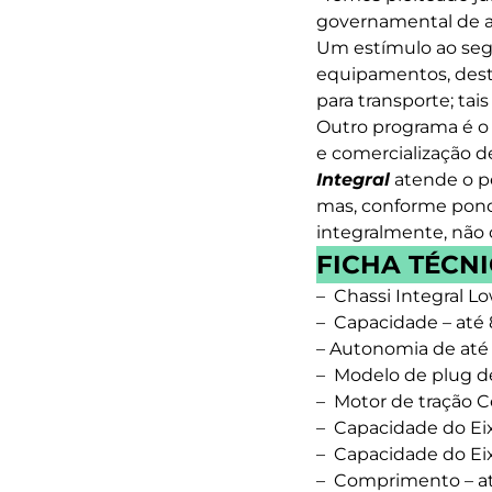
governamental de apo
Um estímulo ao se
equipamentos, desti
para transporte; ta
Outro programa é 
e comercialização de
Integral
atende o p
mas, conforme pond
integralmente, não c
FICHA TÉCNI
– Chassi Integral L
– Capacidade – até 
– Autonomia de até
– Modelo de plug d
– Motor de tração 
– Capacidade do Eixo
– Capacidade do Eixo
– Comprimento – at