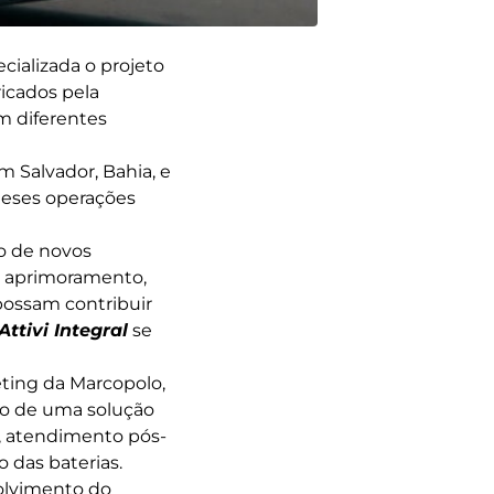
cializada o projeto
ricados pela
m diferentes
m Salvador, Bahia, e
meses operações
o de novos
m aprimoramento,
possam contribuir
Attivi Integral
se
eting da Marcopolo,
to de uma solução
s, atendimento pós-
 das baterias.
olvimento do