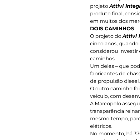
projeto
Attivi Integ
produto final, cons
em muitos dos merca
DOIS CAMINHOS
O projeto do
Attivi 
cinco anos, quando
considerou investir
caminhos.
Um deles – que pod
fabricantes de chas
de propulsão diesel.
O outro caminho foi
veículo, com desen
A Marcopolo assegu
transparência reina
mesmo tempo, parcei
elétricos.
No momento, há 370 