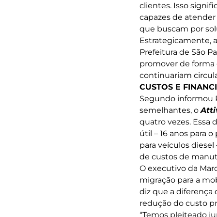
clientes. Isso sign
capazes de atender 
que buscam por sol
Estrategicamente, a
Prefeitura de São Pa
promover de forma g
continuariam circu
CUSTOS E FINAN
Segundo informou R
semelhantes, o
Atti
quatro vezes. Essa
útil – 16 anos para
para veículos diese
de custos de manu
O executivo da Marc
migração para a mobi
diz que a diferença
redução do custo pro
“Temos pleiteado j