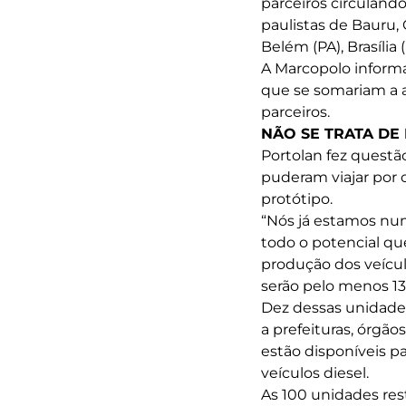
parceiros circulando
paulistas de Bauru
Belém (PA), Brasília 
A Marcopolo informa
que se somariam a a
parceiros.
NÃO SE TRATA DE
Portolan fez questão
puderam viajar por 
protótipo.
“Nós já estamos num
todo o potencial que
produção dos veícul
serão pelo menos 13
Dez dessas unidade
a prefeituras, órgã
estão disponíveis p
veículos diesel.
As 100 unidades re