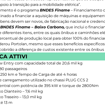
io à transição para a mobilidade elétrica”.
gmento é o programa
BNDES Finame
– Financiamento 
nado a financiar a aquisição de máquinas e equipament
is bens devem ser novos, de fabricação nacional e crede
o
BNDES Finame – Baixo Carbono,
que inclui o financi
 diferentes itens, entre os quais ônibus e caminhões elé
ercentual de produção local para obter 100% do financ
erou Portolan, mesmo que esses benefícios específico
obrirão a diferença de custos existente entre os ônibus d
CA ATTIVI
ow Entry com capacidade total de 20,6 mil kg
80 passageiros
 250 km e Tempo de Carga de até 4 horas
e carregamento utilizado no chassi PLUG CCS 2
Central com potência de 395 kW e torque de 2800Nm
 Dianteiro – 7,6 mil kg
 Traseiro – 13,0 mil kg
é 13 m