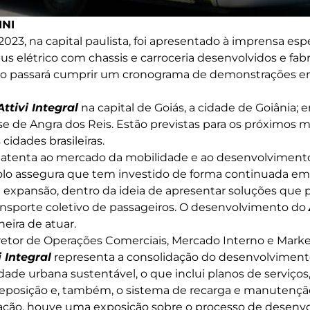
NI
23, na capital paulista, foi apresentado à imprensa espe
bus elétrico com chassis e carroceria desenvolvidos e fab
o passará cumprir um cronograma de demonstrações e
Attivi Integral
na capital de Goiás, a cidade de Goiânia; e
e de Angra dos Reis. Estão previstas para os próximos 
cidades brasileiras.
tenta ao mercado da mobilidade e ao desenvolviment
olo assegura que tem investido de forma continuada e
e expansão, dentro da ideia de apresentar soluções que 
ansporte coletivo de passageiros. O desenvolvimento do
eira de atuar.
iretor de Operações Comerciais, Mercado Interno e Mark
i Integral
representa a consolidação do desenvolvimen
ade urbana sustentável, o que inclui planos de serviço
eposição e, também, o sistema de recarga e manutenção
ação, houve uma exposição sobre o processo de desenv