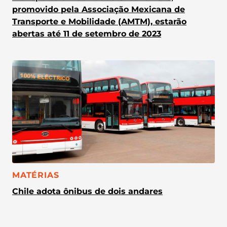
promovido pela Associação Mexicana de
Transporte e Mobilidade (AMTM), estarão
abertas até 11 de setembro de 2023
CATEGORIA:
MATÉRIAS
Chile adota ônibus de dois andares