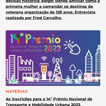
decisão histórica: eleger Renée Amilcar como a
primeira mulher a comandar os destinos da
veterana organização de 128 anos. Entrevista
realizada por Fred Carvalho.
CATEGORIA:
MATÉRIAS
As inscrições para o 14º Prêmio Nacional de
Transporte e Mobilidade Urbana 2023,