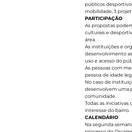
públicos desportivos
mobilidade, 3 proje
PARTICIPAÇÃO
As propostas podem 
culturais e desporti
área.
As instituições e o
desenvolvimento ass
uso e acesso do púb
As pessoas com men
pessoa de idade leg
No caso de institui
desenvolvem uma prá
comunidade.
Todas as iniciativas
interesse do bairro.
CALENDÁRIO
Na segunda semana 
processo do Orçamen