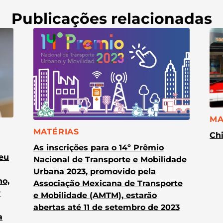
Publicações relacionadas
CA
MA
CATEGORIA:
MATÉRIAS
Chi
As inscrições para o 14º Prêmio
heu
Nacional de Transporte e Mobilidade
Urbana 2023, promovido pela
no,
Associação Mexicana de Transporte
r
e Mobilidade (AMTM), estarão
abertas até 11 de setembro de 2023
a