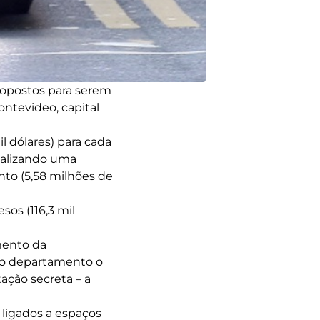
ropostos para serem
ntevideo, capital
il dólares) para cada
alizando uma
to (5,58 milhões de
os (116,3 mil
mento da
 do departamento o
tação secreta – a
 ligados a espaços