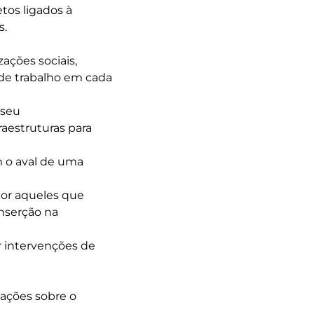
etos ligados à
s.
ações sociais,
u de trabalho em cada
 seu
raestruturas para
 o aval de uma
por aqueles que
inserção na
er intervenções de
ações sobre o