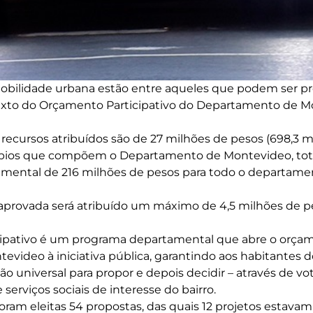
mobilidade urbana estão entre aqueles que podem ser p
exto do Orçamento Participativo do Departamento de Mo
s recursos atribuídos são de 27 milhões de pesos (698,3 m
ípios que compõem o Departamento de Montevideo, tot
amental de 216 milhões de pesos para todo o departamen
aprovada será atribuído um máximo de 4,5 milhões de pes
ipativo é um programa departamental que abre o orça
evideo à iniciativa pública, garantindo aos habitantes
ção universal para propor e depois decidir – através de vo
 serviços sociais de interesse do bairro.
foram eleitas 54 propostas, das quais 12 projetos estavam