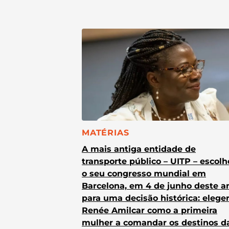
CATEGORIA:
MATÉRIAS
A mais antiga entidade de
transporte público – UITP – escol
o seu congresso mundial em
Barcelona, em 4 de junho deste a
para uma decisão histórica: elege
Renée Amilcar como a primeira
mulher a comandar os destinos d