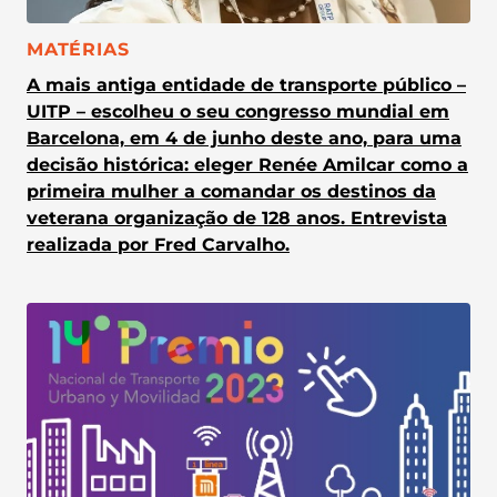
CATEGORIA:
MATÉRIAS
A mais antiga entidade de transporte público –
UITP – escolheu o seu congresso mundial em
Barcelona, em 4 de junho deste ano, para uma
decisão histórica: eleger Renée Amilcar como a
primeira mulher a comandar os destinos da
veterana organização de 128 anos. Entrevista
realizada por Fred Carvalho.