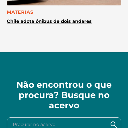
CATEGORIA:
MATÉRIAS
Chile adota ônibus de dois andares
Não encontrou o que
procura? Busque no
acervo
Procurar no acervo