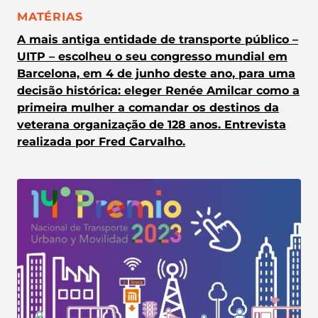
CATEGORIA:
MATÉRIAS
A mais antiga entidade de transporte público –
UITP – escolheu o seu congresso mundial em
Barcelona, em 4 de junho deste ano, para uma
decisão histórica: eleger Renée Amilcar como a
primeira mulher a comandar os destinos da
veterana organização de 128 anos. Entrevista
realizada por Fred Carvalho.