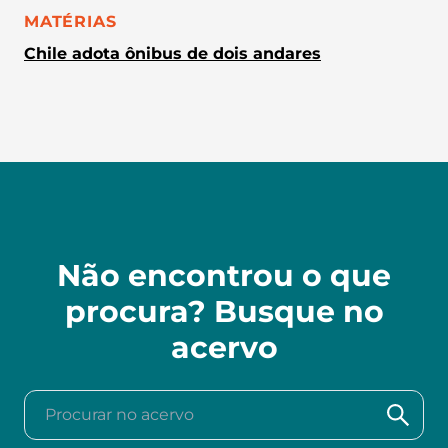
CATEGORIA:
MATÉRIAS
Chile adota ônibus de dois andares
Não encontrou o que
procura? Busque no
acervo
Procurar no acervo