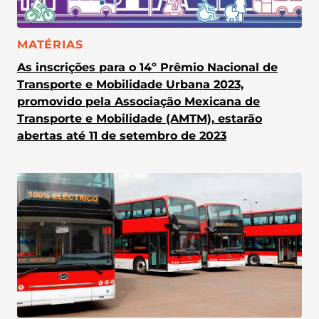
CATEGORIA:
MATÉRIAS
As inscrições para o 14º Prêmio Nacional de
Transporte e Mobilidade Urbana 2023,
promovido pela Associação Mexicana de
Transporte e Mobilidade (AMTM), estarão
abertas até 11 de setembro de 2023