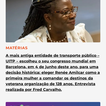
CATEGORIA:
MATÉRIAS
A mais antiga entidade de transporte público –
UITP – escolheu o seu congresso mundial em
Barcelona, em 4 de junho deste ano, para uma
decisão histórica: eleger Renée Amilcar como a
primeira mulher a comandar os destinos da
veterana organização de 128 anos. Entrevista
realizada por Fred Carvalho.