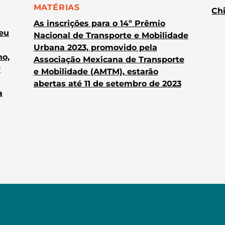
CATEGORIA:
MATÉRIAS
Chi
As inscrições para o 14º Prêmio
heu
Nacional de Transporte e Mobilidade
Urbana 2023, promovido pela
no,
Associação Mexicana de Transporte
r
e Mobilidade (AMTM), estarão
abertas até 11 de setembro de 2023
a