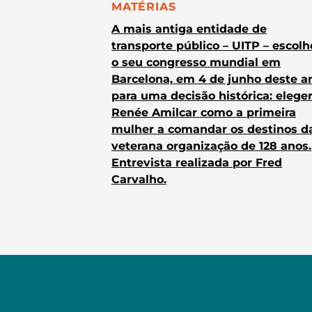
CATEGORIA:
MATÉRIAS
A mais antiga entidade de
transporte público – UITP – escol
o seu congresso mundial em
Barcelona, em 4 de junho deste a
para uma decisão histórica: elege
Renée Amilcar como a primeira
mulher a comandar os destinos d
veterana organização de 128 anos.
Entrevista realizada por Fred
Carvalho.