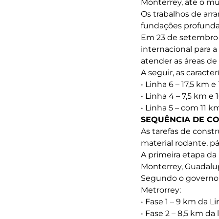
Monterrey, até o mu
Os trabalhos de arra
fundações profunda
Em 23 de setembro 
internacional para 
atender as áreas d
A seguir, as caracte
• Linha 6 – 17,5 km e
• Linha 4 – 7,5 km e 
• Linha 5 – com 11 k
SEQUÊNCIA DE C
As tarefas de const
material rodante, p
A primeira etapa da
Monterrey, Guadalup
Segundo o governo d
Metrorrey:
• Fase 1 – 9 km da L
• Fase 2 – 8,5 km da