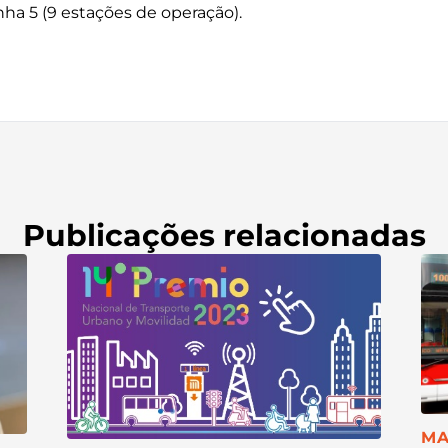
inha 5 (9 estações de operação).
Publicações relacionadas
CA
MA