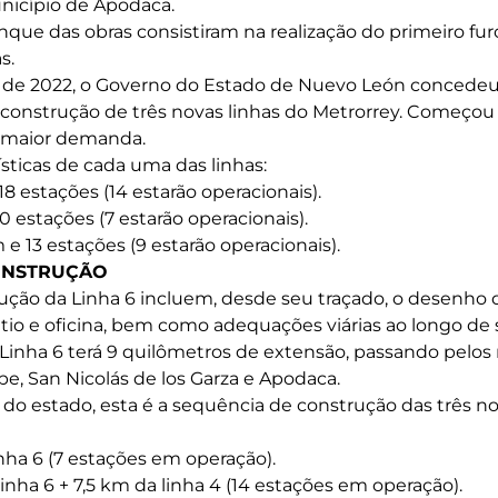
nicípio de Apodaca.
nque das obras consistiram na realização do primeiro fur
s.
de 2022, o Governo do Estado de Nuevo León concedeu a
a construção de três novas linhas do Metrorrey. Começou 
e maior demanda.
rísticas de cada uma das linhas:
 18 estações (14 estarão operacionais).
10 estações (7 estarão operacionais).
m e 13 estações (9 estarão operacionais).
ONSTRUÇÃO
rução da Linha 6 incluem, desde seu traçado, o desenho 
átio e oficina, bem como adequações viárias ao longo de 
 Linha 6 terá 9 quilômetros de extensão, passando pelos
e, San Nicolás de los Garza e Apodaca.
o estado, esta é a sequência de construção das três no
inha 6 (7 estações em operação).
 linha 6 + 7,5 km da linha 4 (14 estações em operação).