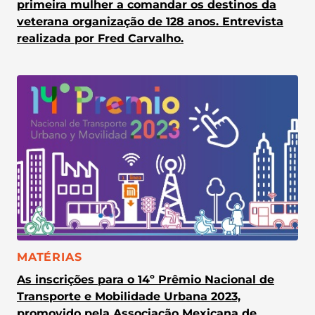
primeira mulher a comandar os destinos da
veterana organização de 128 anos. Entrevista
realizada por Fred Carvalho.
CATEGORIA:
MATÉRIAS
As inscrições para o 14º Prêmio Nacional de
Transporte e Mobilidade Urbana 2023,
promovido pela Associação Mexicana de