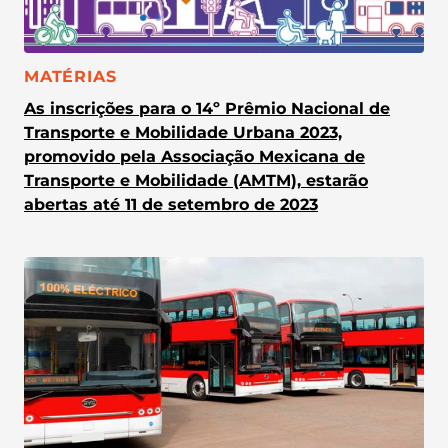
CATEGORIA:
MATÉRIAS
As inscrições para o 14º Prêmio Nacional de
Transporte e Mobilidade Urbana 2023,
promovido pela Associação Mexicana de
Transporte e Mobilidade (AMTM), estarão
abertas até 11 de setembro de 2023