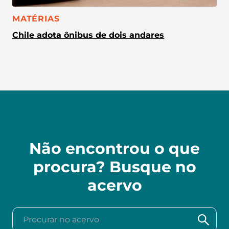
CATEGORIA:
MATÉRIAS
Chile adota ônibus de dois andares
Não encontrou o que
procura? Busque no
acervo
Procurar no acervo