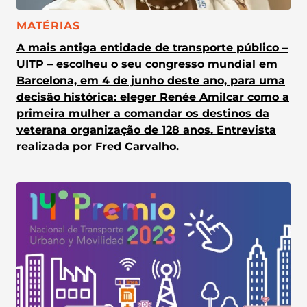
CATEGORIA:
MATÉRIAS
A mais antiga entidade de transporte público –
UITP – escolheu o seu congresso mundial em
Barcelona, em 4 de junho deste ano, para uma
decisão histórica: eleger Renée Amilcar como a
primeira mulher a comandar os destinos da
veterana organização de 128 anos. Entrevista
realizada por Fred Carvalho.