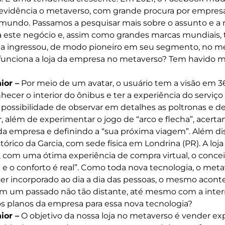
evidência o metaverso, com grande procura por empresa
 mundo. Passamos a pesquisar mais sobre o assunto e a 
 este negócio e, assim como grandes marcas mundiais, t
cia ingressou, de modo pioneiro em seu segmento, no m
nciona a loja da empresa no metaverso? Tem havido mu
ior –
Por meio de um avatar, o usuário tem a visão em 3
cer o interior do ônibus e ter a experiência do serviço s
 possibilidade de observar em detalhes as poltronas e d
ar, além de experimentar o jogo de “arco e flecha”, acerta
 da empresa e definindo a “sua próxima viagem”. Além di
órico da Garcia, com sede física em Londrina (PR). A loja
, com uma ótima experiência de compra virtual, o conceit
al e o conforto é real”. Como toda nova tecnologia, o m
er incorporado ao dia a dia das pessoas, o mesmo acon
em um passado não tão distante, até mesmo com a inter
s planos da empresa para essa nova tecnologia?
ior –
O objetivo da nossa loja no metaverso é vender exp