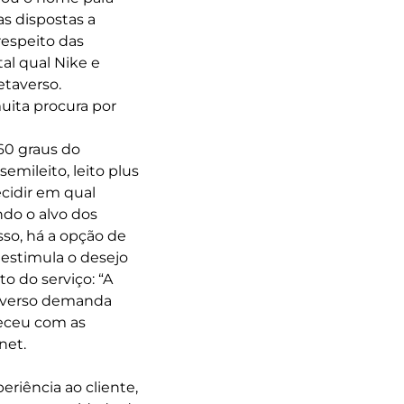
s dispostas a
respeito das
al qual Nike e
etaverso.
ita procura por
60 graus do
emileito, leito plus
ecidir em qual
ndo o alvo dos
sso, há a opção de
 estimula o desejo
o do serviço: “A
etaverso demanda
teceu com as
net.
eriência ao cliente,