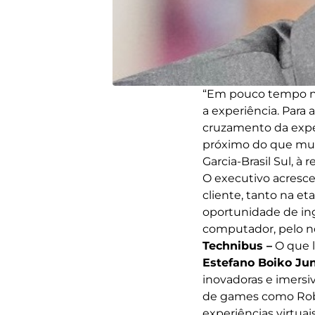
“Em pouco tempo nã
a experiência. Para
cruzamento da exper
próximo do que muit
Garcia-Brasil Sul, à r
O executivo acresce
cliente, tanto na 
oportunidade de ingr
computador, pelo no
Technibus –
O que l
Estefano Boiko Jun
inovadoras e imersi
de games como Robl
experiências virtu