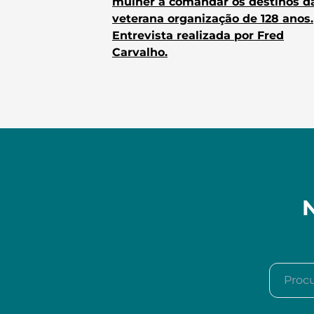
mulher a comandar os destinos d
veterana organização de 128 anos.
Entrevista realizada por Fred
Carvalho.
N
Procura