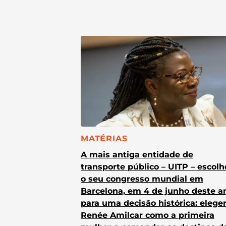
CATEGORIA:
MATÉRIAS
A mais antiga entidade de
transporte público – UITP – escol
o seu congresso mundial em
Barcelona, em 4 de junho deste a
para uma decisão histórica: elege
Renée Amilcar como a primeira