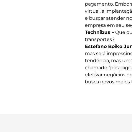
pagamento. Embora 
virtual, a implantaç
e buscar atender no
empresa em seu s
Technibus –
Que ou
transportes?
Estefano Boiko Jun
mas será imprescindí
tendência, mas uma
chamado “pós-digit
efetivar negócios 
busca novos meios t