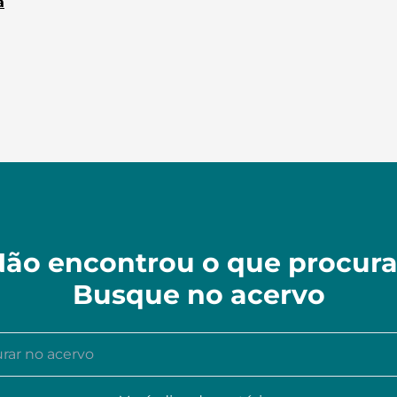
a
ão encontrou o que procur
Busque no acervo
r no acervo