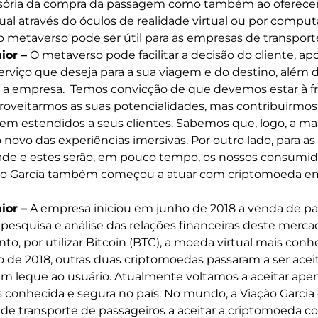
isória da compra da passagem como também ao oferecer
rtual através do óculos de realidade virtual ou por compu
metaverso pode ser útil para as empresas de transport
ior –
O metaverso pode facilitar a decisão do cliente, a
rviço que deseja para a sua viagem e do destino, além d
 a empresa. Temos convicção de que devemos estar à f
roveitarmos as suas potencialidades, mas contribuirmos 
rem estendidos a seus clientes. Sabemos que, logo, a ma
novo das experiências imersivas. Por outro lado, para a
dade e estes serão, em pouco tempo, os nossos consumid
ão Garcia também começou a atuar com criptomoeda e
ior –
A empresa iniciou em junho de 2018 a venda de pa
pesquisa e análise das relações financeiras deste merc
, por utilizar Bitcoin (BTC), a moeda virtual mais conh
de 2018, outras duas criptomoedas passaram a ser aceit
um leque ao usuário. Atualmente voltamos a aceitar apena
conhecida e segura no país. No mundo, a Viação Garcia e
de transporte de passageiros a aceitar a criptomoeda 