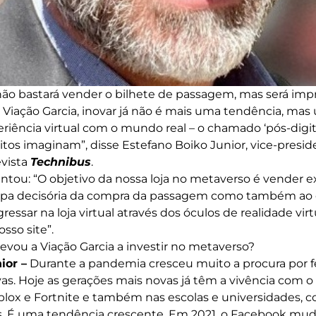
o bastará vender o bilhete de passagem, mas será impr
 a Viação Garcia, inovar já não é mais uma tendência, ma
iência virtual com o mundo real – o chamado ‘pós-digital
os imaginam”, disse Estefano Boiko Junior, vice-presid
evista
Technibus
.
ntou: “O objetivo da nossa loja no metaverso é vender e
etapa decisória da compra da passagem como também ao 
essar na loja virtual através dos óculos de realidade virt
sso site”.
evou a Viação Garcia a investir no metaverso?
ior –
Durante a pandemia cresceu muito a procura por f
vas. Hoje as gerações mais novas já têm a vivência com 
ox e Fortnite e também nas escolas e universidades, 
ais. É uma tendência crescente. Em 2021, o Facebook mu