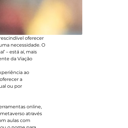
escindível oferecer
s uma necessidade. O
’ – está aí, mais
ente da Viação
xperiência ao
oferecer a
ual ou por
erramentas online,
o metaverso através
com aulas com
dou o nome para