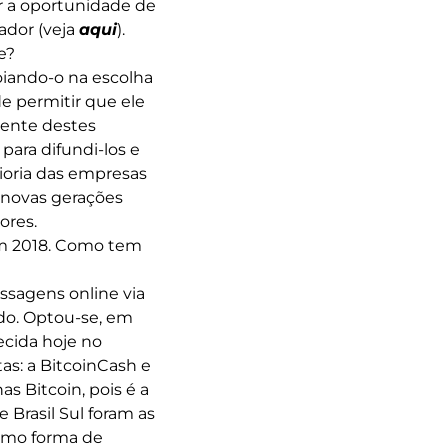
 a oportunidade de
tador (veja
aqui
).
e?
poiando-o na escolha
e permitir que ele
rente destes
para difundi-los e
ioria das empresas
s novas gerações
ores.
m 2018. Como tem
ssagens online via
ado. Optou-se, em
ecida hoje no
as: a BitcoinCash e
s Bitcoin, pois é a
 Brasil Sul foram as
como forma de