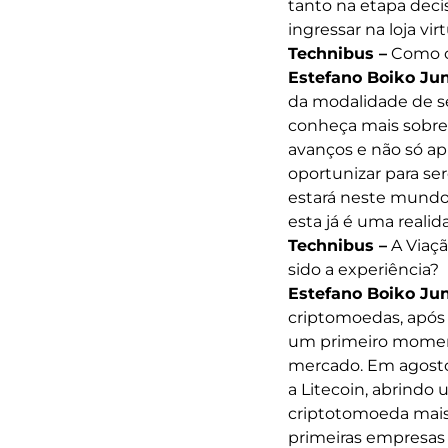
tanto na etapa dec
ingressar na loja vi
Technibus –
Como o 
Estefano Boiko Jun
da modalidade de se
conheça mais sobre
avanços e não só ap
oportunizar para se
estará neste mundo 
esta já é uma reali
Technibus –
A Viaç
sido a experiência?
Estefano Boiko Jun
criptomoedas, após 
um primeiro momento
mercado. Em agosto 
a Litecoin, abrindo 
criptotomoeda mais 
primeiras empresas 