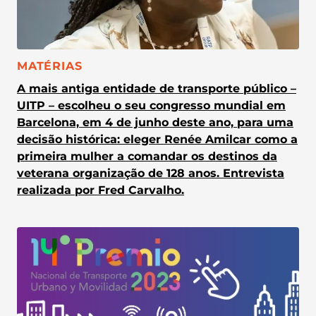
CATEGORIA:
MATÉRIAS
A mais antiga entidade de transporte público –
UITP – escolheu o seu congresso mundial em
Barcelona, em 4 de junho deste ano, para uma
decisão histórica: eleger Renée Amilcar como a
primeira mulher a comandar os destinos da
veterana organização de 128 anos. Entrevista
realizada por Fred Carvalho.