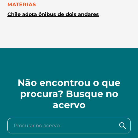
CATEGORIA:
MATÉRIAS
Chile adota ônibus de dois andares
Não encontrou o que
procura? Busque no
acervo
Procurar no acervo