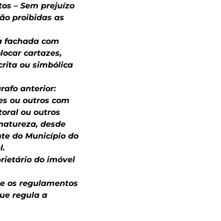
tos – Sem prejuízo
são proibidas as
 da fachada com
locar cartazes,
crita ou simbólica
afo anterior:
tes ou outros com
toral ou outros
natureza, desde
te do Município do
l.
rietário do imóvel
me os regulamentos
ue regula a