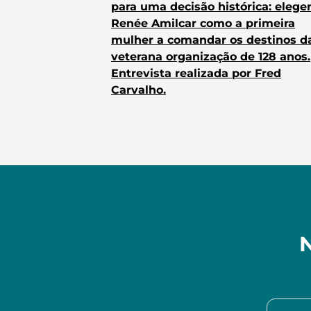
para uma decisão histórica: elege
Renée Amilcar como a primeira
mulher a comandar os destinos d
veterana organização de 128 anos.
Entrevista realizada por Fred
Carvalho.
N
Procura