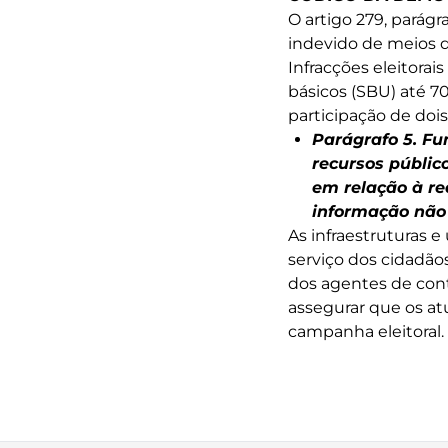
O artigo 279, parág
indevido de meios de
Infracções eleitora
básicos (SBU) até 70
participação de doi
Parágrafo 5
. Fu
recursos público
em relação à re
informação não
As infraestruturas 
serviço dos cidadãos
dos agentes de con
assegurar que os at
campanha eleitoral.