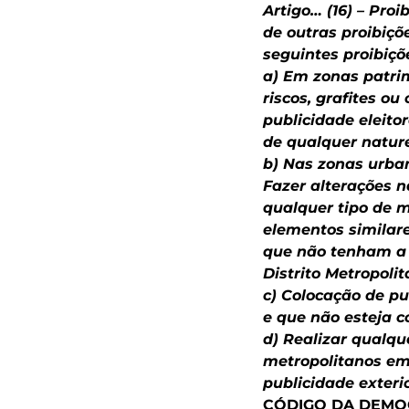
Artigo… (16)
– Proib
de outras proibiçõ
seguintes proibiçõ
a) Em zonas patrim
riscos, grafites o
publicidade eleito
de qualquer natur
b) Nas zonas urba
Fazer alterações n
qualquer tipo de m
elementos similar
que não tenham a 
Distrito Metropoli
c) Colocação de pu
e que não esteja c
d) Realizar qualq
metropolitanos em 
publicidade exterio
CÓDIGO DA DEMO