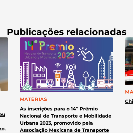
Publicações relacionadas
CA
MA
CATEGORIA:
MATÉRIAS
Chi
As inscrições para o 14º Prêmio
heu
Nacional de Transporte e Mobilidade
Urbana 2023, promovido pela
no,
Associação Mexicana de Transporte