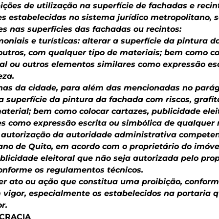
ições de utilização na superfície de fachadas e recin
es estabelecidas no sistema jurídico metropolitano, 
es nas superfícies das fachadas ou recintos:
oniais e turísticas: alterar a superfície da pintura
u outros, com qualquer tipo de materiais; bem como co
ral ou outros elementos similares como expressão es
eza.
nas da cidade, para além das mencionadas no parágr
a superfície da pintura da fachada com riscos, grafi
aterial; bem como colocar cartazes, publicidade elei
es como expressão escrita ou simbólica de qualquer 
autorização da autoridade administrativa competen
tano de Quito, em acordo com o proprietário do imóve
blicidade eleitoral que não seja autorizada pelo prop
onforme os regulamentos técnicos.
uer ato ou ação que constitua uma proibição, confor
vigor, especialmente os estabelecidos na portaria q
r.
CRACIA