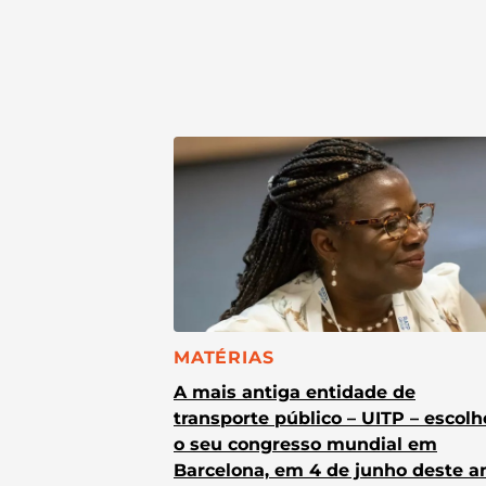
CATEGORIA:
MATÉRIAS
A mais antiga entidade de
transporte público – UITP – escol
o seu congresso mundial em
Barcelona, em 4 de junho deste a