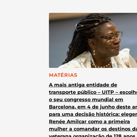
CATEGORIA:
MATÉRIAS
A mais antiga entidade de
transporte público – UITP – escol
o seu congresso mundial em
Barcelona, em 4 de junho deste a
para uma decisão histórica: elege
Renée Amilcar como a primeira
mulher a comandar os destinos d
veterana organização de 128 anos.