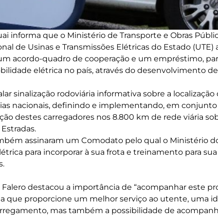
i informa que o Ministério de Transporte e Obras Públi
nal de Usinas e Transmissões Elétricas do Estado (UTE)
m acordo-quadro de cooperação e um empréstimo, para
lidade elétrica no país, através do desenvolvimento de
talar sinalização rodoviária informativa sobre a localizaçã
ias nacionais, definindo e implementando, em conjunto
ação destes carregadores nos 8.800 km de rede viária sob
 Estradas.
mbém assinaram um Comodato pelo qual o Ministério do
étrica para incorporar à sua frota e treinamento para s
s.
is Falero destacou a importância de “acompanhar este 
a que proporcione um melhor serviço ao utente, uma ide
arregamento, mas também a possibilidade de acompanh