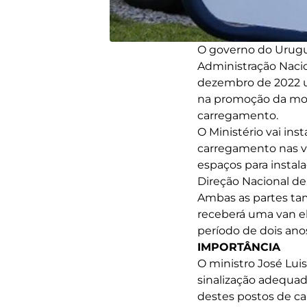
O governo do Urugua
Administração Nacio
dezembro de 2022 u
na promoção da mobi
carregamento.
O Ministério vai ins
carregamento nas v
espaços para instal
Direção Nacional de
Ambas as partes ta
receberá uma van el
período de dois ano
IMPORTÂNCIA
O ministro José Lu
sinalização adequad
destes postos de c