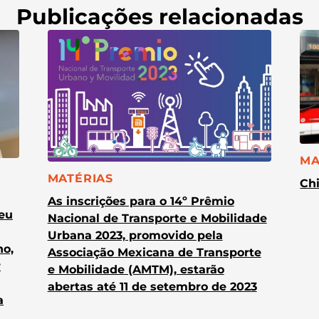
Publicações relacionadas
CA
MA
CATEGORIA:
MATÉRIAS
Chi
As inscrições para o 14º Prêmio
heu
Nacional de Transporte e Mobilidade
Urbana 2023, promovido pela
no,
Associação Mexicana de Transporte
r
e Mobilidade (AMTM), estarão
abertas até 11 de setembro de 2023
a