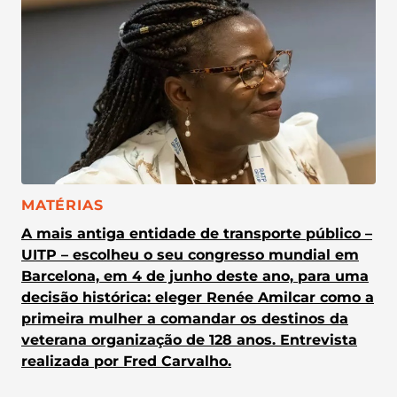
CATEGORIA:
MATÉRIAS
A mais antiga entidade de transporte público –
UITP – escolheu o seu congresso mundial em
Barcelona, em 4 de junho deste ano, para uma
decisão histórica: eleger Renée Amilcar como a
primeira mulher a comandar os destinos da
veterana organização de 128 anos. Entrevista
realizada por Fred Carvalho.