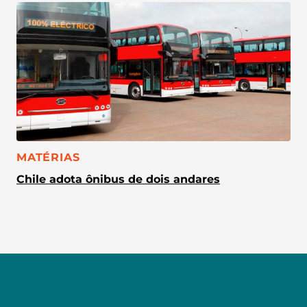
CATEGORIA:
MATÉRIAS
Chile adota ônibus de dois andares