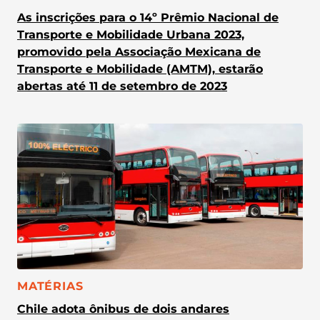
As inscrições para o 14º Prêmio Nacional de
Transporte e Mobilidade Urbana 2023,
promovido pela Associação Mexicana de
Transporte e Mobilidade (AMTM), estarão
abertas até 11 de setembro de 2023
CATEGORIA:
MATÉRIAS
Chile adota ônibus de dois andares