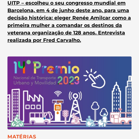
UITP – escolheu o seu congresso mundial em
Barcelona, em 4 de junho deste ano, para uma
decisão histórica: eleger Renée Amilcar como a
primeira mulher a comandar os destinos da
veterana organização de 128 anos. Entrevista
realizada por Fred Carvalho.
CATEGORIA:
MATÉRIAS