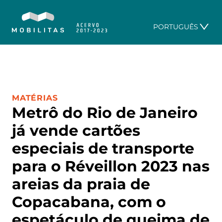
PORTUGUÊS
CATEGORIA:
MATÉRIAS
Metrô do Rio de Janeiro
já vende cartões
especiais de transporte
para o Réveillon 2023 nas
areias da praia de
Copacabana, com o
espetáculo de queima de