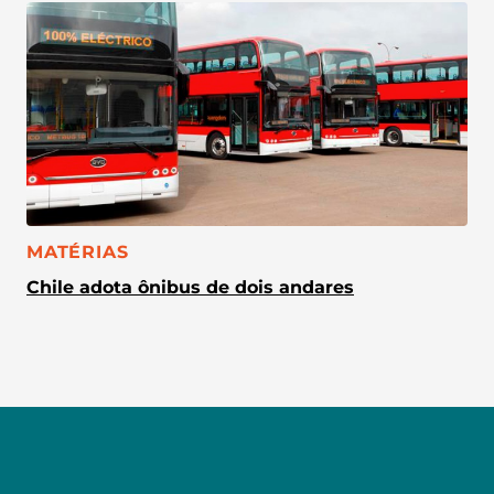
CATEGORIA:
MATÉRIAS
Chile adota ônibus de dois andares