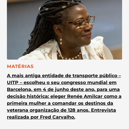
CATEGORIA:
MATÉRIAS
A mais antiga entidade de transporte público –
UITP – escolheu o seu congresso mundial em
Barcelona, em 4 de junho deste ano, para uma
decisão histórica: eleger Renée Amilcar como a
primeira mulher a comandar os destinos da
veterana organização de 128 anos. Entrevista
realizada por Fred Carvalho.