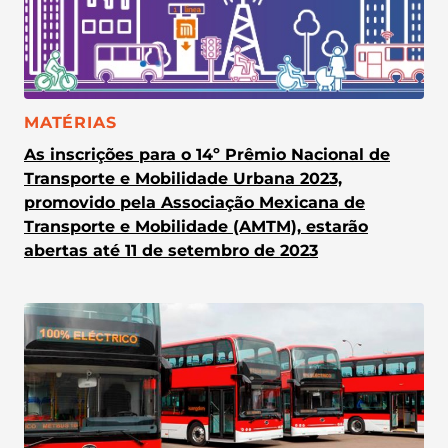
CATEGORIA:
MATÉRIAS
As inscrições para o 14º Prêmio Nacional de
Transporte e Mobilidade Urbana 2023,
promovido pela Associação Mexicana de
Transporte e Mobilidade (AMTM), estarão
abertas até 11 de setembro de 2023