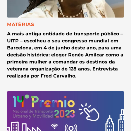
CATEGORIA:
MATÉRIAS
A mais antiga entidade de transporte público –
UITP – escolheu o seu congresso mundial em
Barcelona, em 4 de junho deste ano, para uma
decisão histórica: eleger Renée Amilcar como a
primeira mulher a comandar os destinos da
veterana organização de 128 anos. Entrevista
realizada por Fred Carvalho.