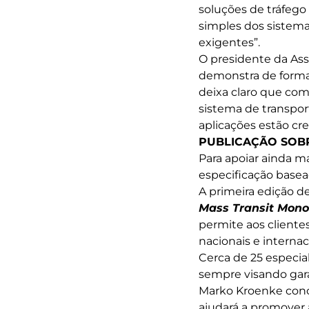
soluções de tráfeg
simples dos sistem
exigentes”.
O presidente da Ass
demonstra de forma
deixa claro que co
sistema de transpor
aplicações estão cr
PUBLICAÇÃO SOBR
Para apoiar ainda 
especificação base
A primeira edição de
Mass Transit Mono
permite aos cliente
nacionais e interna
Cerca de 25 especial
sempre visando gara
Marko Kroenke conc
ajudará a promover 