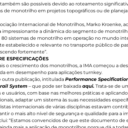
o também são possíveis devido ao roteamento significat
as de monotrilho em projetos topográficos ou de plane
ociação Internacional de Monotrilhos, Marko Kroenke, a
 impressionante a dinâmica do segmento de monotril
m 80 sistemas de monotrilho em operação no mundo inte
te estabelecido e relevante no transporte público de pas
escendo fortemente”.
E ESPECIFICAÇÕES
mais o crescimento dos monotrilhos, a IMA começou a d
ada em desempenho para aplicações turnkey.
 outra publicação, intitulada
Performance Specification
rail System
– que pode ser baixada
aqui
.
Trata-se de u
s e usuários, com base nas melhores práticas e aplican
cionais, adaptar um sistema às suas necessidades específ
istas internacionais de várias disciplinas estavam contr
ntir o mais alto nível de segurança e qualidade para a 
lui: “Estamos convencidos de que este documento de e
ainda mais a aplicação de monotrilhos porque dá a todas