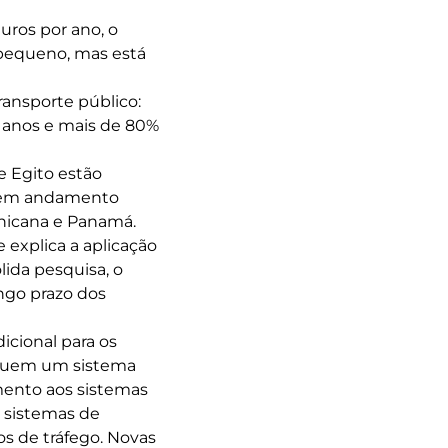
ros por ano, o
pequeno, mas está
ansporte público:
0 anos e mais de 80%
e Egito estão
 em andamento
inicana e Panamá.
 explica a aplicação
ida pesquisa, o
ngo prazo dos
icional para os
ssuem um sistema
mento aos sistemas
 sistemas de
os de tráfego. Novas