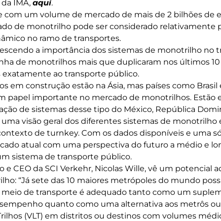
l da IMA,
aqui
.
ue com um volume de mercado de mais de 2 bilhões de eu
o de monotrilho pode ser considerado relativamente 
âmico no ramo de transportes.
escendo a importância dos sistemas de monotrilho no tr
inha de monotrilhos mais que duplicaram nos últimos 1
 exatamente ao transporte público.
tos em construção estão na Ásia, mas países como Brasil 
papel importante no mercado de monotrilhos. Estão
tação de sistemas desse tipo do México, República Dom
uma visão geral dos diferentes sistemas de monotrilho e
contexto de turnkey. Com os dados disponíveis e uma sól
cado atual com uma perspectiva do futuro a médio e lo
m sistema de transporte público.
 e CEO da SCI Verkehr, Nicolas Wille, vê um potencial ad
ilho: “Já sete das 10 maiores metrópoles do mundo po
e meio de transporte é adequado tanto como um suple
esempenho quanto como uma alternativa aos metrôs ou
Trilhos (VLT) em distritos ou destinos com volumes médi