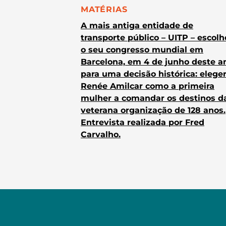
CATEGORIA:
MATÉRIAS
A mais antiga entidade de
transporte público – UITP – escol
o seu congresso mundial em
Barcelona, em 4 de junho deste a
para uma decisão histórica: elege
Renée Amilcar como a primeira
mulher a comandar os destinos d
veterana organização de 128 anos.
Entrevista realizada por Fred
Carvalho.