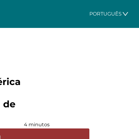
PORTUGUÊS
érica
 de
4 minutos