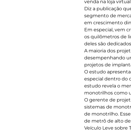
venda na loja virtua
Diz a publicação q
segmento de mercad
em crescimento din
Em especial, vem cr
os quilômetros de l
deles são dedicados
A maioria dos proje
desempenhando um 
projetos de implan
O estudo apresenta 
especial dentro do 
estudo revela o mer
monotrilhos como u
O gerente de projeto
sistemas de monotr
de monotrilho. Ess
de metrô de alto d
Veículo Leve sobre 