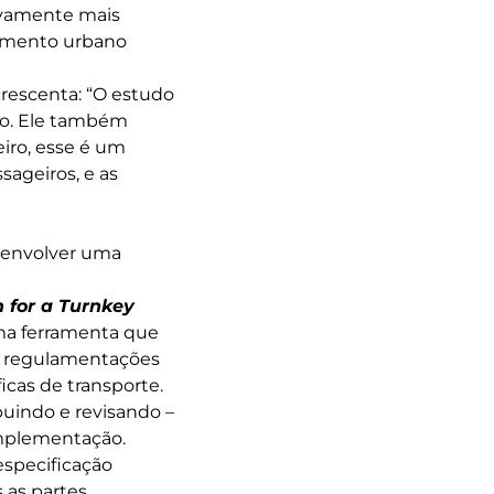
ivamente mais
jamento urbano
crescenta: “O estudo
ho. Ele também
iro, esse é um
sageiros, e as
esenvolver uma
 for a Turnkey
ma ferramenta que
do regulamentações
icas de transporte.
ibuindo e revisando –
implementação.
specificação
 as partes