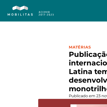
CATEGORIA:
MATÉRIAS
Publicaçã
internaci
Latina te
desenvol
monotrilh
Publicado em 23 no