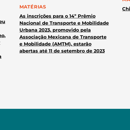
CATEGORIA:
MATÉRIAS
Chi
As inscrições para o 14º Prêmio
heu
Nacional de Transporte e Mobilidade
Urbana 2023, promovido pela
no,
Associação Mexicana de Transporte
r
e Mobilidade (AMTM), estarão
abertas até 11 de setembro de 2023
a