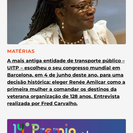
CATEGORIA:
MATÉRIAS
A mais antiga entidade de transporte público –
UITP – escolheu o seu congresso mundial em
Barcelona, em 4 de junho deste ano, para uma
decisão histórica: eleger Renée Amilcar como a
primeira mulher a comandar os destinos da
veterana organização de 128 anos. Entrevista
realizada por Fred Carvalho.