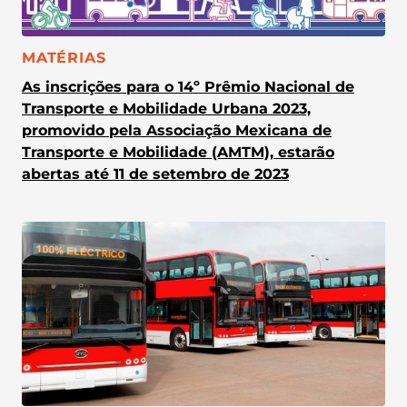
CATEGORIA:
MATÉRIAS
As inscrições para o 14º Prêmio Nacional de
Transporte e Mobilidade Urbana 2023,
promovido pela Associação Mexicana de
Transporte e Mobilidade (AMTM), estarão
abertas até 11 de setembro de 2023