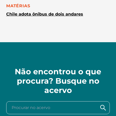
CATEGORIA:
MATÉRIAS
Chile adota ônibus de dois andares
Não encontrou o que
procura? Busque no
acervo
Procurar no acervo