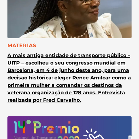
CATEGORIA:
MATÉRIAS
A mais antiga entidade de transporte público –
UITP – escolheu o seu congresso mundial em
Barcelona, em 4 de junho deste ano, para uma
decisão histórica: eleger Renée Amilcar como a
primeira mulher a comandar os destinos da
veterana organização de 128 anos. Entrevista
realizada por Fred Carvalho.