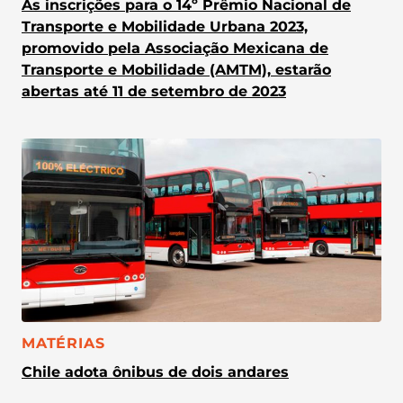
As inscrições para o 14º Prêmio Nacional de
Transporte e Mobilidade Urbana 2023,
promovido pela Associação Mexicana de
Transporte e Mobilidade (AMTM), estarão
abertas até 11 de setembro de 2023
CATEGORIA:
MATÉRIAS
Chile adota ônibus de dois andares