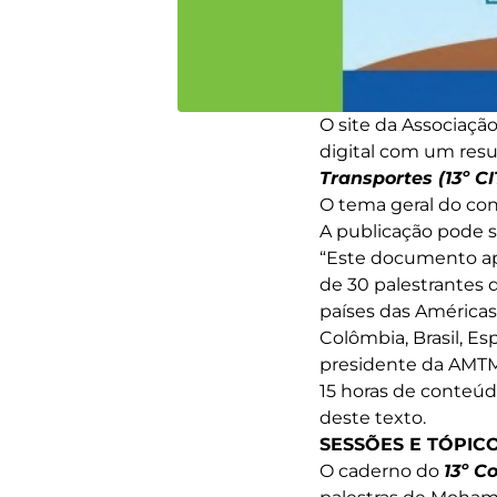
O site da Associaç
digital com um resu
Transportes (13º CI
O tema geral do con
A publicação pode se
“Este documento apr
de 30 palestrantes 
países das Américas
Colômbia, Brasil, Es
presidente da AMTM,
15 horas de conteúd
deste texto.
SESSÕES E TÓPIC
O caderno do
13º C