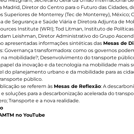
d Mezghani, Secretário Geral da União Internacional de
a Madrid, Diretor do Centro para o Futuro das Cidades, d
s Superiores de Monterrey (Tec de Monterrey), México; Cl
a de Segurança e Saúde Viária e Diretora Adjunta de Mo
urces Institute (WRI); Tod Litman, Instituto de Política
 Adam Leishman, Diretor Administrativo do Grupo Ascenda
o apresentadas informações sintéticas das
Mesas de Di
s: Governança transformadora: como os governos pod
 na mobilidade?; Desenvolvimento do transporte público
 papel da inovação e da tecnologia na mobilidade mais s
el do planejamento urbano e da mobilidade para as cid
ansporte público.
blicação se referem às
Mesas de Reflexão
: A descarbon
as e soluções para a descarbonização acelerada do transp
ro; Transporte e a nova realidade.
ão
 AMTM no YouTube