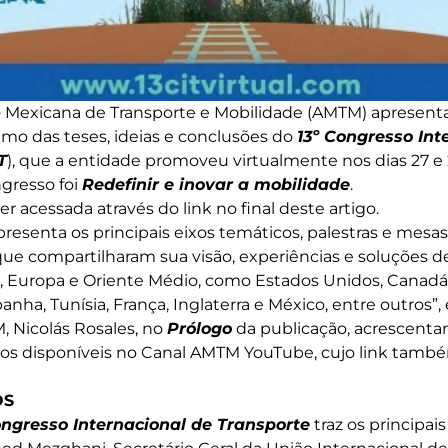
ão Mexicana de Transporte e Mobilidade (AMTM) apresen
mo das teses, ideias e conclusões do
13º Congresso Int
T
), que a entidade promoveu virtualmente nos dias 27 e 2
gresso foi
Redefinir e inovar a mobilidade
.
r acessada através do link no final deste artigo.
esenta os principais eixos temáticos, palestras e mesas
que compartilharam sua visão, experiências e soluções 
, Europa e Oriente Médio, como Estados Unidos, Canadá, 
panha, Tunísia, França, Inglaterra e México, entre outros”,
 Nicolás Rosales, no
Prólogo
da publicação, acrescenta
os disponíveis no Canal AMTM YouTube, cujo link também
OS
ongresso Internacional de Transporte
traz os principai