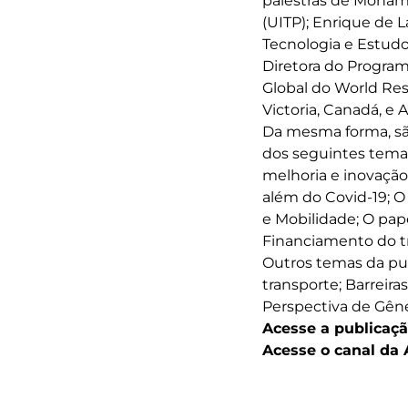
palestras de Mohame
(UITP); Enrique de L
Tecnologia e Estudo
Diretora do Program
Global do World Reso
Victoria, Canadá, e
Da mesma forma, sã
dos seguintes tema
melhoria e inovação
além do Covid-19; O
e Mobilidade; O pap
Financiamento do tr
Outros temas da pu
transporte; Barreir
Perspectiva de Gêne
Acesse a publicaç
Acesse o canal da