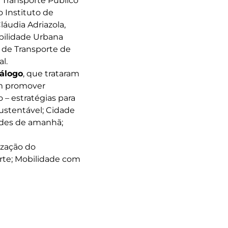
 Transporte Público
o Instituto de
áudia Adriazola,
bilidade Urbana
s de Transporte de
l.
álogo
, que trataram
em promover
 – estratégias para
ustentável; Cidade
ades de amanhã;
ização do
orte; Mobilidade com