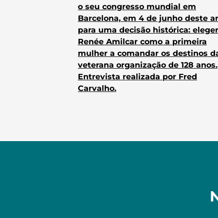
o seu congresso mundial em
Barcelona, em 4 de junho deste a
para uma decisão histórica: elege
Renée Amilcar como a primeira
mulher a comandar os destinos d
veterana organização de 128 anos.
Entrevista realizada por Fred
Carvalho.
N