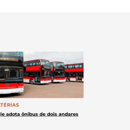
TEGORIA:
TÉRIAS
le adota ônibus de dois andares