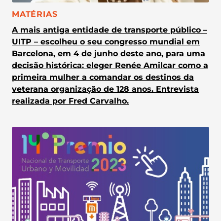
CATEGORIA:
MATÉRIAS
A mais antiga entidade de transporte público –
UITP – escolheu o seu congresso mundial em
Barcelona, em 4 de junho deste ano, para uma
decisão histórica: eleger Renée Amilcar como a
primeira mulher a comandar os destinos da
veterana organização de 128 anos. Entrevista
realizada por Fred Carvalho.