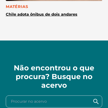
CATEGORIA:
MATÉRIAS
Chile adota ônibus de dois andares
Não encontrou o que
procura? Busque no
acervo
Procurar no acervo