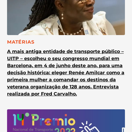
CATEGORIA:
MATÉRIAS
A mais antiga entidade de transporte público –
UITP – escolheu o seu congresso mundial em
Barcelona, em 4 de junho deste ano, para uma
decisão histórica: eleger Renée Amilcar como a
primeira mulher a comandar os destinos da
veterana organização de 128 anos. Entrevista
realizada por Fred Carvalho.